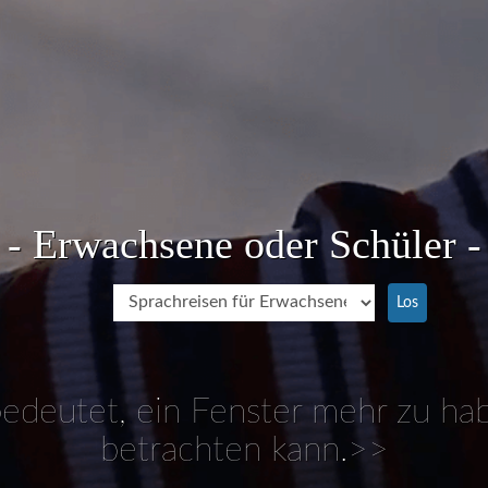
- Erwachsene oder Schüler -
Los
edeutet, ein Fenster mehr zu ha
betrachten kann.>>