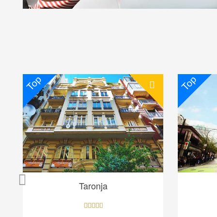
Top
Top
Taronja