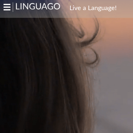
Hauptmenü
Live a Language!
Sprachreisen für Erwachsene und
Familien
Englisch
Französisch
Spanisch
Italienisch
Sprachschulen für Schüler
Englisch
Italienisch
Bildungsurlaub