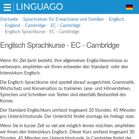
Hauptmenü
Startseite
Sprachreisen für Erwachsene und Familien
Englisch
England
Cambridge
EC - Cambridge
Sprachreisen für Erwachsene und
Englisch Sprachkurse - EC - Cambridge
Familien
Englisch Sprachkurse - EC - Cambridge
Englisch
Französisch
Wenn Ihr Ziel darin besteht, Ihre allgemeinen Englischkenntnisse zu
Spanisch
verbessern, empfehlen wir Ihnen entweder den Standard- oder den
Intensivkurs Englisch.
Italienisch
Die Englisch-Sprachkurse sind speziell darauf ausgerichtet, Grammatik,
Sprachschulen für Schüler
Wortschatz und Konversation zu trainieren. Lese- und Hörverstehen,
Sprechen und Schreiben von Texten sind ebenfalls Bestandteil des
Englisch
Kurses.
Italienisch
Der Standard-Englischkurs umfasst insgesamt 20 Stunden, 45 Minuten
Bildungsurlaub
pro Unterrichtsstunde. Der Unterricht findet montags bis freitags statt.
Wenn Sie in kurzer Zeit so viel wie möglich lernen möchten, empfehlen
wir Ihnen den Intensivkurs Englisch. Dieser Kurs umfasst insgesamt 30
Stunden, 45 Minuten pro Unterrichtsstunde. In Cambridge findet der