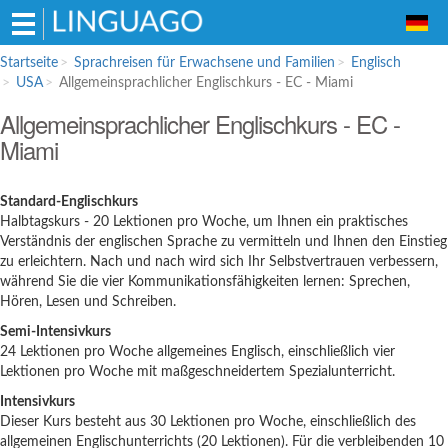
Hauptmenü
Startseite
Sprachreisen für Erwachsene und Familien
Englisch
USA
Allgemeinsprachlicher Englischkurs - EC - Miami
Sprachreisen für Erwachsene und
Allgemeinsprachlicher Englischkurs - EC -
Familien
Miami
Englisch
Französisch
Standard-Englischkurs
Spanisch
Halbtagskurs - 20 Lektionen pro Woche, um Ihnen ein praktisches
Verständnis der englischen Sprache zu vermitteln und Ihnen den Einstieg
Italienisch
zu erleichtern. Nach und nach wird sich Ihr Selbstvertrauen verbessern,
Sprachschulen für Schüler
während Sie die vier Kommunikationsfähigkeiten lernen: Sprechen,
Hören, Lesen und Schreiben.
Englisch
Semi-Intensivkurs
Italienisch
24 Lektionen pro Woche allgemeines Englisch, einschließlich vier
Lektionen pro Woche mit maßgeschneidertem Spezialunterricht.
Bildungsurlaub
Intensivkurs
Dieser Kurs besteht aus 30 Lektionen pro Woche, einschließlich des
allgemeinen Englischunterrichts (20 Lektionen). Für die verbleibenden 10