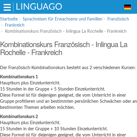
Hauptmenü
Startseite
Sprachreisen für Erwachsene und Familien
Französisch
Frankreich
Sprachreisen für Erwachsene und
Kombinationskurs Französisch - Inlingua La Rochelle - Frankreich
Familien
Kombinationskurs Französisch - Inlingua La
Englisch
Rochelle - Frankreich
Französisch
Spanisch
Der Französisch-Kombinationskurs besteht aus 2 verschiedenen Kursen:
Italienisch
Kombinationskurs 1
Hauptkurs plus Einzelunterricht.
Sprachschulen für Schüler
15 Stunden in der Gruppe + 5 Stunden Einzelunterricht.
Englisch
Diese Formel ist für diejenigen geeignet, die vom Unterricht in einer
Gruppe profitieren und an bestimmten persönlichen Schwächen oder an
Italienisch
bestimmten Themen arbeiten möchten.
Bildungsurlaub
Kombinationskurs 2
Hauptkurs plus Einzelunterricht.
15 Stunden in der Gruppe + 10 Stunden Einzelunterricht.
Diese Formel ist für diejenigen geeignet, die vom Unterricht in einer