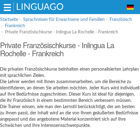
Hauptmenü
Startseite
Sprachreisen für Erwachsene und Familien
Französisch
Frankreich
Sprachreisen für Erwachsene und
Private Französischkurse - Inlingua La Rochelle - Frankreich
Familien
Private Französischkurse - Inlingua La
Englisch
Rochelle - Frankreich
Französisch
Spanisch
Die privaten Französischkurse beinhalten einen personalisierten Lehrplan
mit sprachlichen Zielen.
Italienisch
Die Lehrer werden mit Ihnen zusammenarbeiten, um die Bereiche zu
Sprachschulen für Schüler
identifizieren, an denen Sie arbeiten möchten. Jeder Kurs wird individuell
auf Ihre Bedürfnisse zugeschnitten. Dieser Kurs ist ideal für diejenigen,
Englisch
die ihr Französisch in einem bestimmten Bereich verbessern müssen.
Italienisch
Die Trainer wissen, wie man den Lernstil berücksichtigt, der am besten
zu Ihnen passt, der Inhalt wird an die von Ihnen geäußerten Bedürfnisse
Bildungsurlaub
angepasst und das angebotene Material konzentriert sich auf Ihre
Schwächen und Ihre Interessensschwerpunkte.