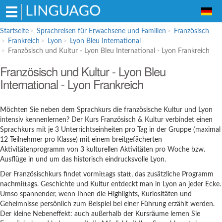
Hauptmenü
Startseite
Sprachreisen für Erwachsene und Familien
Französisch
Frankreich
Lyon
Lyon Bleu International
Sprachreisen für Erwachsene und
Französisch und Kultur - Lyon Bleu International - Lyon Frankreich
Familien
Französisch und Kultur - Lyon Bleu
Englisch
International - Lyon Frankreich
Französisch
Spanisch
Möchten Sie neben dem Sprachkurs die französische Kultur und Lyon
intensiv kennenlernen? Der Kurs Französisch & Kultur verbindet einen
Italienisch
Sprachkurs mit je 3 Unterrichtseinheiten pro Tag in der Gruppe (maximal
Sprachschulen für Schüler
12 Teilnehmer pro Klasse) mit einem breitgefächerten
Aktivitätenprogramm von 3 kulturellen Aktivitäten pro Woche bzw.
Englisch
Ausflüge in und um das historisch eindrucksvolle Lyon.
Italienisch
Der Französischkurs findet vormittags statt, das zusätzliche Programm
nachmittags. Geschichte und Kultur entdeckt man in Lyon an jeder Ecke.
Bildungsurlaub
Umso spannender, wenn Ihnen die Highlights, Kuriositäten und
Geheimnisse persönlich zum Beispiel bei einer Führung erzählt werden.
Der kleine Nebeneffekt: auch außerhalb der Kursräume lernen Sie