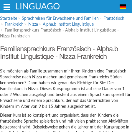
Hauptmenü
Startseite
Sprachreisen für Erwachsene und Familien
Französisch
Frankreich
Nizza
Alpha.b Institut Linguistique
Sprachreisen für Erwachsene und
Familiensprachkurs Französisch - Alpha.b Institut Linguistique -
Familien
Nizza Frankreich
Englisch
Familiensprachkurs Französisch - Alpha.b
Institut Linguistique - Nizza Frankreich
Französisch
Spanisch
Sie möchten als Familie zusammen mir Ihren Kindern eine Französisch
Italienisch
Sprachreise nach Nizza machen und gemeinsam Frankreichs Süden
Sprachschulen für Schüler
kennenlernen? Dann haben wir genau das Richtige für Sie: Der
Familienkurs in Nizza. Dieses Kursprogramm ist auf eine Dauer von 1
Englisch
oder 2 Wochen ausgelegt und besteht aus einem Sprachkurs speziell für
Italienisch
Erwachsene und einem Sprachkurs, der auf das Unterrichten von
Kindern im Alter von 9 bis 15 Jahren ausgerichtet ist.
Bildungsurlaub
Dieser Kurs ist so konzipiert und organisiert, dass den Kindern die
französische Sprache spielerisch und mit vielen praktischen Aktivitäten
beigebracht wird. Beispielsweise gehen die Lehrer mit der Kursgruppe in