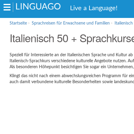
Hauptmenü
Live a Language!
Startseite
Sprachreisen für Erwachsene und Familien
Italienisch
Sprachreisen für Erwachsene und
Italienisch 50 + Sprachkurse
Familien
Englisch
Französisch
Speziell für Interessierte an der Italienischen Sprache und Kultur
Italienisch-Sprachkurs verschiedene kulturelle Angebote nutzen. A
Spanisch
Als besonderen Höhepunkt besichtigen Sie sogar ein Unternehmen, in 
Italienisch
Klingt das nicht nach einem abwechslungsreichen Programm für eine
auch damit verbundene kulturelle Besonderheiten sowie landeskund
Sprachschulen für Schüler
Englisch
Italienisch
Bildungsurlaub