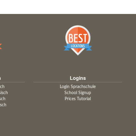
n
Logins
sch
Login Sprachschule
sisch
School Signup
sch
Prices Tutorial
isch