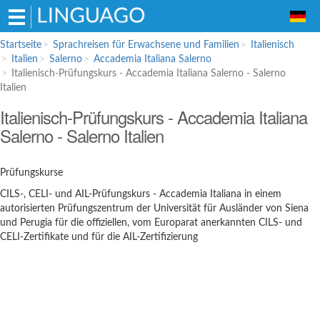
Hauptmenü
Startseite
Sprachreisen für Erwachsene und Familien
Italienisch
Italien
Salerno
Accademia Italiana Salerno
Sprachreisen für Erwachsene und
Italienisch-Prüfungskurs - Accademia Italiana Salerno - Salerno
Familien
Italien
Englisch
Italienisch-Prüfungskurs - Accademia Italiana
Salerno - Salerno Italien
Französisch
Spanisch
Prüfungskurse
Italienisch
CILS-, CELI- und AIL-Prüfungskurs - Accademia Italiana in einem
Sprachschulen für Schüler
autorisierten Prüfungszentrum der Universität für Ausländer von Siena
Englisch
und Perugia für die offiziellen, vom Europarat anerkannten CILS- und
CELI-Zertifikate und für die AIL-Zertifizierung
Italienisch
Bildungsurlaub