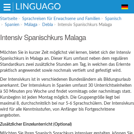
Hauptmenü
Startseite
Sprachreisen für Erwachsene und Familien
Spanisch
Spanien
Málaga
Debla
Intensiv Spanischkurs Malaga
Sprachreisen für Erwachsene und
Intensiv Spanischkurs Malaga
Familien
Englisch
Möchten Sie in kurzer Zeit möglichst viel lernen, bietet sich der Intensiv
Französisch
Spanischkurs in Malaga an. Dieser Kurs umfasst neben dem regulären
Spanisch
Standardkurs zwei zusätzliche Stunden am Tag, in welchen das Erlernte
praktisch angewendet sowie nochmals vertieft und gefestigt wird.
Italienisch
Der Intensivkurs ist in verschiedenen Bundesländern als Bildungsurlaub
Sprachschulen für Schüler
anerkannt. Der Intensivkurs in Spanien umfasst 30 Unterrichtseinheiten
à 50 Minuten pro Woche und findet vormittags oder nachmittags statt.
Englisch
Kursbeginn ist jeden Montag möglich. Die Gruppengröße liegt bei
Italienisch
maximal 8, durchschnittlich bei nur 5-6 Sprachschülern. Der Intensivkurs
wird für alle Kenntnisstufen, von Anfänger bis Fortgeschrittene
Bildungsurlaub
angeboten.
Zusätzlicher Einzelunterricht (Optional)
Möchten Sie Ihren Spanisch Sprachkurs intensiver gestalten, können Sie