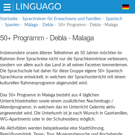
Hauptmenü
Startseite
Sprachreisen für Erwachsene und Familien
Spanisch
Spanien
Málaga
Debla
50+ Programm - Debla - Malaga
Sprachreisen für Erwachsene und
50+ Programm - Debla - Malaga
Familien
Englisch
Insbesondere unsere älteren Teilnehmer ab 50 Jahren möchten im
Französisch
Rahmen ihrer Sprachreise nicht nur die Sprachkenntnisse verbessern,
Spanisch
sondern vor allem auch das Land in all seinen Facetten kennenlernen.
Die Sprachschule hat daher für diese Gruppe eigene 50+ Spanisch
Italienisch
Sprachkurse entwickelt, in welchem der Sprachunterricht mit einem
kulturellen Rahmenprogramm abgerundet wird.
Sprachschulen für Schüler
Englisch
Das 50+ Programm in Malaga besteht aus 4 täglichen
Unterrichtseinheiten sowie einem zusätzlichen Nachmittags-/
Italienisch
Abendprogramm, in welchem das im Unterricht Gelernte aktiv
Bildungsurlaub
angewendet wird. Die Unterkunft ist je nach Wunsch in Gastfamilien,
WG-Apartments oder in der Schulresidenz möglich.
Als Aktivitäten werden beispielsweise eine Stadtführung,
Begrüßungsdrink, Tapas- Tour, Museumsbesuche und Kochabende