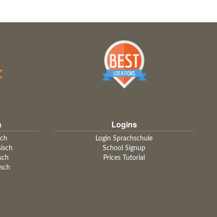
n
Logins
sch
Login Sprachschule
sisch
School Signup
sch
Prices Tutorial
isch