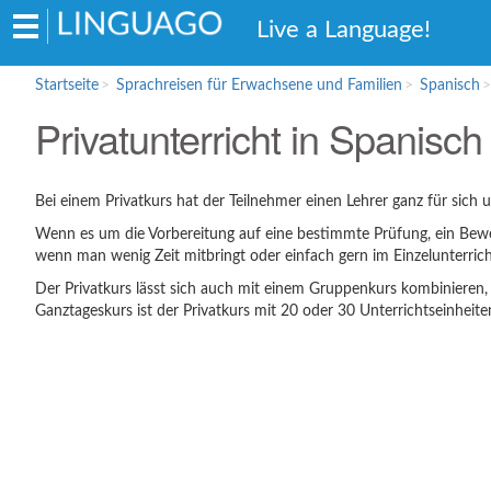
Hauptmenü
Live a Language!
Startseite
Sprachreisen für Erwachsene und Familien
Spanisch
Sprachreisen für Erwachsene und
Privatunterricht in Spanisc
Familien
Englisch
Französisch
Bei einem Privatkurs hat der Teilnehmer einen Lehrer ganz für sich
Spanisch
Wenn es um die Vorbereitung auf eine bestimmte Prüfung, ein Bewerbu
wenn man wenig Zeit mitbringt oder einfach gern im Einzelunterricht
Italienisch
Der Privatkurs lässt sich auch mit einem Gruppenkurs kombinieren, 
Sprachschulen für Schüler
Ganztageskurs ist der Privatkurs mit 20 oder 30 Unterrichtseinheit
Englisch
Italienisch
Bildungsurlaub